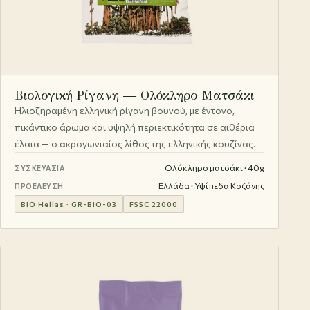
Βιολογική Ρίγανη — Ολόκληρο Ματσάκι
Ηλιοξηραμένη ελληνική ρίγανη βουνού, με έντονο,
πικάντικο άρωμα και υψηλή περιεκτικότητα σε αιθέρια
έλαια — ο ακρογωνιαίος λίθος της ελληνικής κουζίνας.
Ολόκληρο ματσάκι · 40g
ΣΥΣΚΕΥΑΣΊΑ
Ελλάδα · Υψίπεδα Κοζάνης
ΠΡΟΈΛΕΥΣΗ
BIO Hellas · GR-BIO-03
FSSC 22000