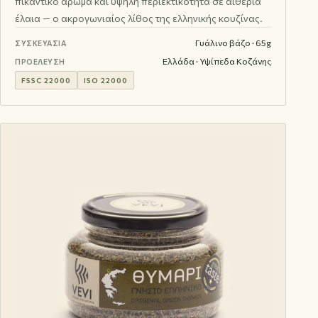
πικάντικο άρωμα και υψηλή περιεκτικότητα σε αιθέρια
έλαια — ο ακρογωνιαίος λίθος της ελληνικής κουζίνας.
Γυάλινο βάζο · 65g
ΣΥΣΚΕΥΑΣΊΑ
Ελλάδα · Υψίπεδα Κοζάνης
ΠΡΟΈΛΕΥΣΗ
FSSC 22000
ISO 22000