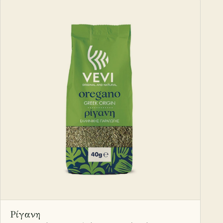
Ρίγανη