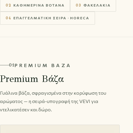
02
ΚΑΘΗΜΕΡΙΝΆ ΒΌΤΑΝΑ
03
ΦΑΚΕΛΆΚΙΑ
04
ΕΠΑΓΓΕΛΜΑΤΙΚΉ ΣΕΙΡΆ · HORECA
PREMIUM ΒΆΖΑ
01
Premium Βάζα
Γυάλινα βάζα, σφραγισμένα στην κορύφωση του
αρώματος — η σειρά-υπογραφή της VEVI για
ντελικατέσεν και δώρο.