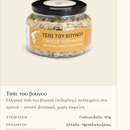
Τσάι του βουνού
Ελληνικό τσάι του βουνού (σιδερίτης), συλλεγμένο στα
ορεινά — απαλό, βοτανικό, χωρίς καφεΐνη.
Γυάλινο βάζο · 30g
ΣΥΣΚΕΥΑΣΊΑ
Ελλάδα · Υψίπεδα Κοζάνης
ΠΡΟΈΛΕΥΣΗ