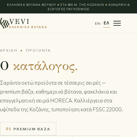
ΕΛΛΗΝΙΚΆ ΒΌΤΑΝΑ ΒΟΥΝΟΎ
ΣΤΑ 800 Μ. ΤΗΣ ΚΟΖΆΝΗΣ
ΧΟΝΔΡΙΚΉ &
◆
◆
ΕΞΑΓΩΓΈΣ ΠΑΓΚΟΣΜΊΩΣ
VEVI
ΕΛ
EN
/
ΕΛΛΗΝΙΚΑ ΒΟΤΑΝΑ
ΑΡΧΙΚΉ
ΠΡΟΪΌΝΤΑ
◆
Ο
κατάλογος.
Σαράντα οκτώ προϊόντα σε τέσσερις σειρές —
premium βάζα, καθημερινά βότανα, φακελάκια και
επαγγελματική σειρά HORECA. Καλλιέργεια στα
υψίπεδα της Κοζάνης, τυποποίηση κατά FSSC 22000.
01
PREMIUM ΒΆΖΑ